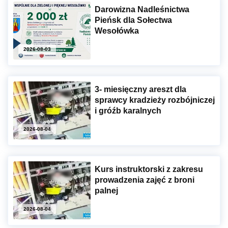
Darowizna Nadleśnictwa
Pieńsk dla Sołectwa
Wesołówka
2026-08-03
3- miesięczny areszt dla
sprawcy kradzieży rozbójniczej
i gróźb karalnych
2026-08-04
Kurs instruktorski z zakresu
prowadzenia zajęć z broni
palnej
2026-08-04