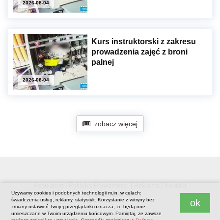
2026-08-04
Kurs instruktorski z zakresu
prowadzenia zajęć z broni
palnej
2026-08-04
zobacz więcej
Regulamin
|
Polityka Prywatności
|
Reklama
|
Kontakt
Używamy cookies i podobnych technologii m.in. w celach:
© www.luban.ski
świadczenia usług, reklamy, statystyk. Korzystanie z witryny bez
ok
.
zmiany ustawień Twojej przeglądarki oznacza, że będą one
umieszczane w Twoim urządzeniu końcowym. Pamiętaj, że zawsze