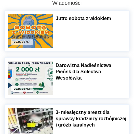
Wiadomości
Jutro sobota z widokiem
2026-08-07
Darowizna Nadleśnictwa
Pieńsk dla Sołectwa
Wesołówka
2026-08-03
3- miesięczny areszt dla
sprawcy kradzieży rozbójniczej
i gróźb karalnych