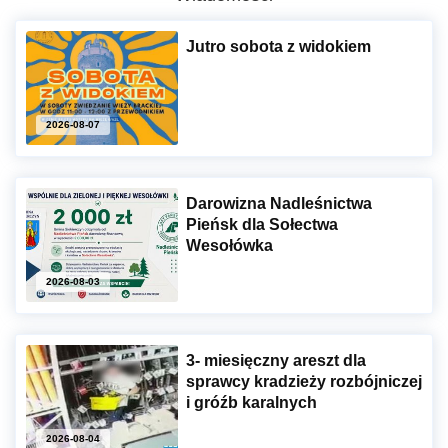
Jutro sobota z widokiem
2026-08-07
Darowizna Nadleśnictwa
Pieńsk dla Sołectwa
Wesołówka
2026-08-03
3- miesięczny areszt dla
sprawcy kradzieży rozbójniczej
i gróźb karalnych
2026-08-04