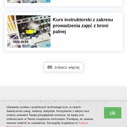
Kurs instruktorski z zakresu
prowadzenia zajęć z broni
palnej
2026-08-04
zobacz więcej
Regulamin
|
Polityka Prywatności
|
Reklama
|
Kontakt
Używamy cookies i podobnych technologii m.in. w celach:
© www.luban.ski
świadczenia usług, reklamy, statystyk. Korzystanie z witryny bez
ok
.
zmiany ustawień Twojej przeglądarki oznacza, że będą one
umieszczane w Twoim urządzeniu końcowym. Pamiętaj, że zawsze
możesz zmienić te ustawienia. Szczegóły znajdziesz w
Polityce
Prywatności
.