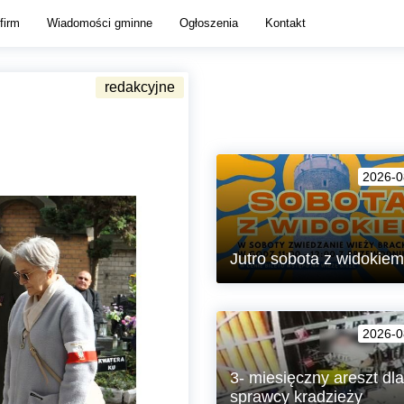
firm
Wiadomości gminne
Ogłoszenia
Kontakt
2026-0
Jutro sobota z widokiem
Zapraszamy w soboty na zwiedz
Wieży Brackiej w Lubaniu!
2026-0
3- miesięczny areszt dla
sprawcy kradzieży