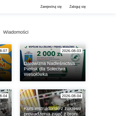
Zarejestruj się
Zaloguj się
Wiadomości
8-07
2026-08-03
Darowizna Nadleśnictwa
Pieńsk dla Sołectwa
Wesołówka
anie
Gmina Siekierczyn otrzymała od
Państwowego Gospodarstwa Leśnego
8-04
2026-08-04
Lasy Państwowe – Nadleśnictwa
Pieńsk darowiznę finansową w
wysokości 2.000 zł z przeznaczeniem
Kurs instruktorski z zakresu
na „Edukację ekologiczną i
prowadzenia zajęć z broni
nasadzenie drzew, krzewów i kwiatów