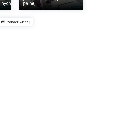
w Sołectwie Wesołówka”.
alnych
palnej
W Ośrodku Szkoleń
Specjalistycznych SG w Lubaniu w
zobacz więcej
dniach 29.06-24.07.2026 r. odbył się
,,Kurs instruktorski z zakresu
prowadzenia zajęć z broni palnej’’.
róby
a
sowy