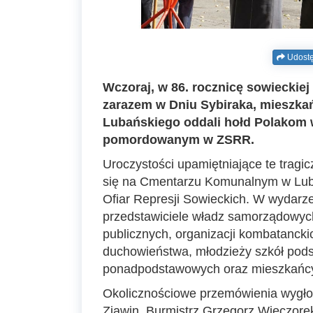
Udostę
Wczoraj, w 86. rocznicę sowieckiej
zarazem w Dniu Sybiraka, mieszka
Lubańskiego oddali hołd Polakom 
pomordowanym w ZSRR.
Uroczystości upamiętniające te tragi
się na Cmentarzu Komunalnym w Lub
Ofiar Represji Sowieckich. W wydarzen
przedstawiciele władz samorządowych,
publicznych, organizacji kombatancki
duchowieństwa, młodzieży szkół pod
ponadpodstawowych oraz mieszkańcy
Okolicznościowe przemówienia wygłos
Zjawin, Burmistrz Grzegorz Wieczorek