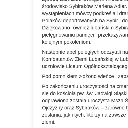
środowisko Sybiraków Marlena Adler
wystąpieniach mówcy podkreślali dra
Polaków deportowanych na Sybir i do
Dziękowano również lubańskim Sybira
pielęgnowaniu pamięci i przekazywani
kolejnym pokoleniom.
Następnie apel poległych odczytali n
Kombatantów Ziemi Lubańskiej w Luba
uczniowie Liceum Ogólnokształcącego
Pod pomnikiem złożono wieńce i zapa
Po zakończeniu uroczystości na cmen
się do kościoła pw. św. Jadwigi Śląsk
odprawiona została uroczysta Msza Św
Ojczyzny oraz Sybiraków – zarówno ty
zesłania, jak i tych, którzy na zawsze
ziemi.