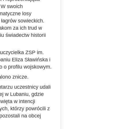
. W swoich
matyczne losy
 łagrów sowieckich.
kom za ich trud w
u świadectw historii
auczycielka ZSP im.
niu Eliza Sławińska i
 o profilu wojskowym.
lono znicze.
tarzu uczestnicy udali
iej w Lubaniu, gdzie
ięta w intencji
ch, którzy powrócili z
 pozostali na obcej