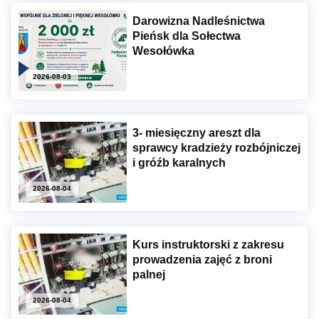
Darowizna Nadleśnictwa
Pieńsk dla Sołectwa
Wesołówka
2026-08-03
3- miesięczny areszt dla
sprawcy kradzieży rozbójniczej
i gróźb karalnych
2026-08-04
Kurs instruktorski z zakresu
prowadzenia zajęć z broni
palnej
2026-08-04