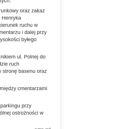
tych:
runkowy oraz zakaz
. Henryka
kierunek ruchu w
entarzu i dalej przy
wysokości byłego
nikiem ul. Polnej do
zie ruch
w stronę basenu oraz
omiędzy cmentarzami
parkingu przy
lnej ostrożności w