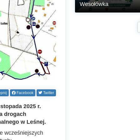
Wesołówka
Gmina Siekierczyn otrzymała od
Państwowego Gospodarstwa Leś
Lasy Państwowe – Nadleśnictwa
Pieńsk darowiznę finansową w
wysokości 2.000 zł z przeznacz
na „Edukację ekologiczną i
nasadzenie drzew, krzewów i kw
w Sołectwie Wesołówka”.
pnij
Facebook
Twitter
istopada 2025 r.
na drogach
alnego w Leśnej.
we wcześniejszych