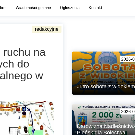
firm
Wiadomości gminne
Ogłoszenia
Kontakt
i ruchu na
2026-0
ych do
alnego w
Jutro sobota z widokiem
Zapraszamy w soboty na zwiedz
Wieży Brackiej w Lubaniu!
2026-0
Darowizna Nadleśnictw
Pieńsk dla Sołectwa