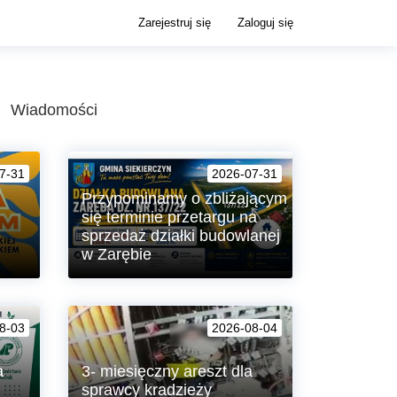
Zarejestruj się
Zaloguj się
Wiadomości
7-31
2026-07-31
Przypominamy o zbliżającym
się terminie przetargu na
sprzedaż działki budowlanej
w Zarębie
anie
Urząd Gminy Siekierczyn przypomina
o zbliżającym się terminie przetargu
8-03
2026-08-04
ustnego nieograniczonego na
sprzedaż atrakcyjnej działki
budowlanej nr 137/22, położonej w
a
3- miesięczny areszt dla
miejscowości Zaręba.
sprawcy kradzieży