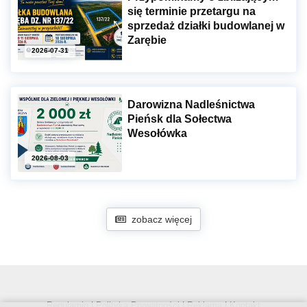
się terminie przetargu na
sprzedaż działki budowlanej w
Zarębie
2026-07-31
Darowizna Nadleśnictwa
Pieńsk dla Sołectwa
Wesołówka
2026-08-03
zobacz więcej
Regulamin
|
Polityka Prywatności
|
Reklama
|
Kontakt