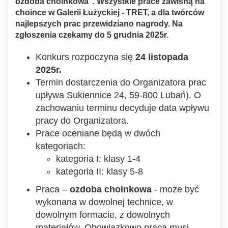
ozdoba choinkowa". Wszystkie prace zawisną na
choince w Galerii Łużyckiej - TRET, a dla twórców
najlepszych prac przewidziano nagrody. Na
zgłoszenia czekamy do 5 grudnia 2025r.
Konkurs rozpoczyna się
24 listopada
2025r.
Termin dostarczenia do Organizatora prac
upływa Sukiennice 24, 59-800 Lubań). O
zachowaniu terminu decyduje data wpływu
pracy do Organizatora.
Prace oceniane będą w dwóch
kategoriach:
kategoria I: klasy 1-4
kategoria II: klasy 5-8
Praca –
ozdoba choinkowa
- może być
wykonana w dowolnej technice, w
dowolnym formacie, z dowolnych
materiałów. Obowiązkowo praca musi