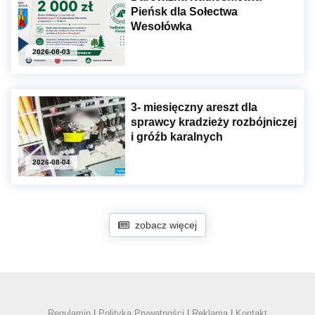
Pieńsk dla Sołectwa
Wesołówka
2026-08-03
3- miesięczny areszt dla
sprawcy kradzieży rozbójniczej
i gróźb karalnych
2026-08-04
zobacz więcej
Regulamin
|
Polityka Prywatności
|
Reklama
|
Kontakt