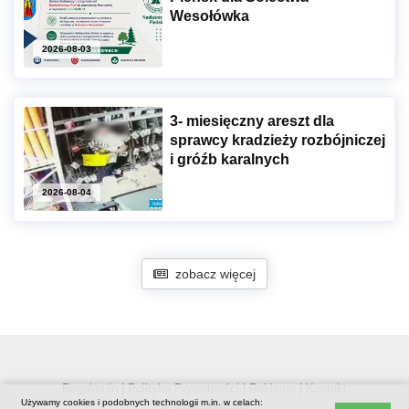
Wesołówka
2026-08-03
3- miesięczny areszt dla
sprawcy kradzieży rozbójniczej
i gróźb karalnych
2026-08-04
zobacz więcej
Regulamin
|
Polityka Prywatności
|
Reklama
|
Kontakt
Używamy cookies i podobnych technologii m.in. w celach:
© www.luban.ski