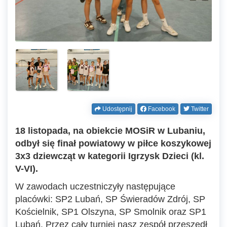
Udostępnij
Facebook
Twitter
18 listopada, na obiekcie MOSiR w Lubaniu,
odbył się finał powiatowy w piłce koszykowej
3x3 dziewcząt w kategorii Igrzysk Dzieci (kl.
V-VI).
W zawodach uczestniczyły następujące
placówki: SP2 Lubań, SP Świeradów Zdrój, SP
Kościelnik, SP1 Olszyna, SP Smolnik oraz SP1
Lubań. Przez cały turniej nasz zespół przeszedł