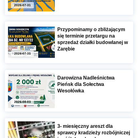
2026-07-31
Przypominamy o zbliżającym
się terminie przetargu na
sprzedaż działki budowlanej w
Zarębie
2026-07-31
Darowizna Nadleśnictwa
Pieńsk dla Sołectwa
Wesołówka
2026-08-03
3- miesięczny areszt dla
sprawcy kradzieży rozbójniczej