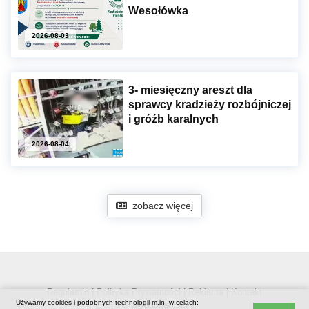
Wesołówka
2026-08-03
3- miesięczny areszt dla
sprawcy kradzieży rozbójniczej
i gróźb karalnych
2026-08-04
zobacz więcej
Regulamin
|
Polityka Prywatności
|
Reklama
|
Kontakt
Używamy cookies i podobnych technologii m.in. w celach:
© www.luban.ski