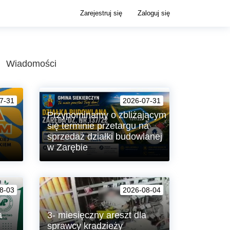
Zarejestruj się
Zaloguj się
Wiadomości
7-31
2026-07-31
Przypominamy o zbliżającym
się terminie przetargu na
sprzedaż działki budowlanej
w Zarębie
anie
Urząd Gminy Siekierczyn przypomina
o zbliżającym się terminie przetargu
8-03
2026-08-04
ustnego nieograniczonego na
sprzedaż atrakcyjnej działki
budowlanej nr 137/22, położonej w
a
3- miesięczny areszt dla
miejscowości Zaręba.
sprawcy kradzieży