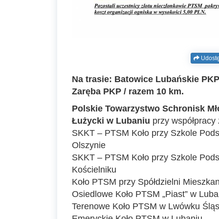
Udostę
Na trasie: Batowice Lubańskie PKP
Zaręba PKP / razem 10 km.
Polskie Towarzystwo Schronisk Mł
Łużycki w Lubaniu
przy współpracy 
SKKT – PTSM Koło przy Szkole Pods
Olszynie
SKKT – PTSM Koło przy Szkole Pod
Kościelniku
Koło PTSM przy Spółdzielni Mieszka
Osiedlowe Koło PTSM „Piast” w Luba
Terenowe Koło PTSM w Lwówku Ślą
Emeryckie Koło PTSM w Lubaniu