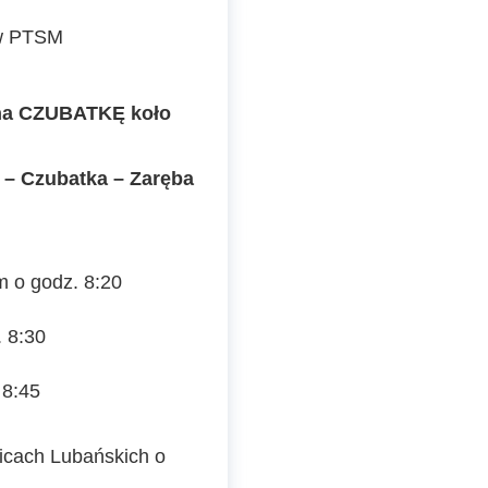
ów PTSM
a CZUBATKĘ koło
– Czubatka – Zaręba
m o godz. 8:20
. 8:30
 8:45
icach Lubańskich o