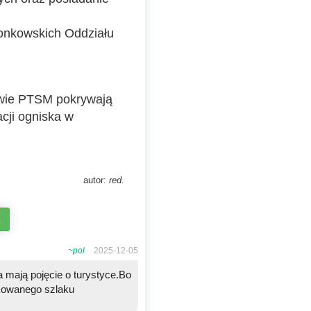
łonkowskich Oddziału
kowie PTSM pokrywają
cji ogniska w
autor:
red.
z
~pol
2025-12-05
 mają pojęcie o turystyce.Bo
akowanego szlaku