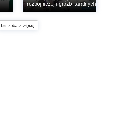
rozbójniczej i gróźb karalnych
Policjanci Ogniwa Patrolowego z
nego
Komendy Powiatowej Policji w
zobacz więcej
Lubaniu zatrzymali na gorącym
uczynku 40-letniego mężczyznę-
eniem
recydywistę, który kilka minut
wcześniej dokonał kradzieży w
iatów
jednym ze sklepów, a podczas próby
ucieczki dopuścił się rozboju na
pracowniku ochrony. Dzięki
błyskawicznej reakcji policjantów
sprawca został zatrzymany po
krótkim pościgu pieszym. Sąd, na
wniosek policji i prokuratury,
zastosował wobec niego tymczasowy
areszt na okres trzech miesięcy.