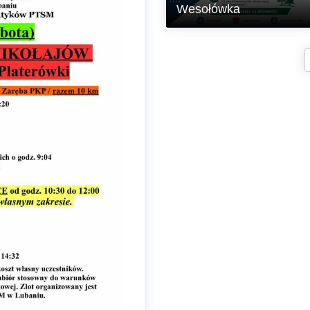
Wesołówka
Gmina Siekierczyn otrzymała od
Państwowego Gospodarstwa Leś
Lasy Państwowe – Nadleśnictwa
Pieńsk darowiznę finansową w
wysokości 2.000 zł z przeznacz
na „Edukację ekologiczną i
nasadzenie drzew, krzewów i kw
w Sołectwie Wesołówka”.