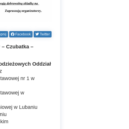
pnij
Facebook
Twitter
 – Czubatka –
odzieżowych Oddział
z
tawowej nr 1 w
stawowej w
niowej w Lubaniu
niu
skim