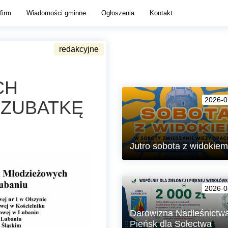
firm
Wiadomości gminne
Ogłoszenia
Kontakt
CH
2026-0
CZUBATKĘ
Jutro sobota z widokiem
Zapraszamy w soboty na zwiedz
Wieży Brackiej w Lubaniu!
2026-0
Darowizna Nadleśnictw
Pieńsk dla Sołectwa