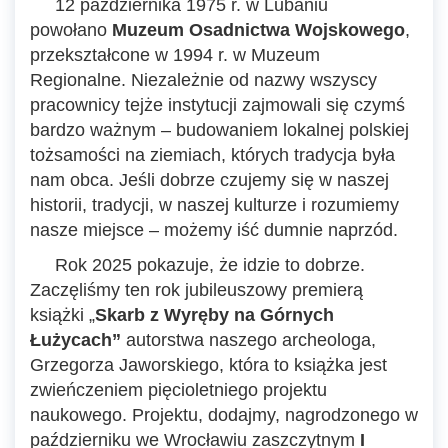
12 października 1975 r. w Lubaniu
powołano
Muzeum Osadnictwa Wojskowego
,
przekształcone w 1994 r. w Muzeum
Regionalne. Niezależnie od nazwy wszyscy
pracownicy tejże instytucji zajmowali się czymś
bardzo ważnym – budowaniem lokalnej polskiej
tożsamości na ziemiach, których tradycja była
nam obca. Jeśli dobrze czujemy się w naszej
historii, tradycji, w naszej kulturze i rozumiemy
nasze miejsce – możemy iść dumnie naprzód.
Rok 2025 pokazuje, że idzie to dobrze.
Zaczęliśmy ten rok jubileuszowy premierą
książki „
Skarb z Wyręby na Górnych
Łużycach”
autorstwa naszego archeologa,
Grzegorza Jaworskiego, która to książka jest
zwieńczeniem pięcioletniego projektu
naukowego. Projektu, dodajmy, nagrodzonego w
październiku we Wrocławiu zaszczytnym
I