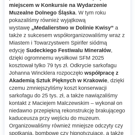
miejscem w Konkursie na Wydarzenie
Muzealne Dolnego Śląska
. W tym roku
pokazaliśmy również wyjątkową
wystawę
„Medalierstwo w Dolinie Kwisy”
a
także z sukcesem współorganizowaliśmy wraz z
Miastem i Towarzystwem Spirifer siódmą
edycję
Sudeckiego Festiwalu Minerałów
,
dzięki ogromnemu wysiłkowi SFM 2025
kosztował tylko 79 tys zł. Odkrycie sarkofagu
Johanna Wincklera rozpoczęło
współpracę z
Akademią Sztuk Pięknych w Krakowie
, dzięki
czemu zmniejszyliśmy koszt konserwacji
sarkofagu do 25 tys. zł, a także nawiązaliśmy
kontakt z Maciejem Malczewskim – wykonał on
niedawno przepiękną rekonstrukcję brakującego
kaduceusza przy wejściu do muzeum.
Organizowaliśmy również mniejsze odczyty czy
spotkania, bombowe czy hipnotyzujące, a także