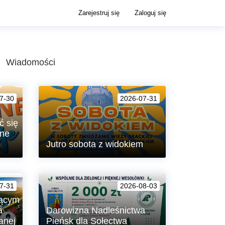
Zarejestruj się
Zaloguj się
Wiadomości
7-30
2026-07-31
ć się
lne
Jutro sobota z widokiem
Zapraszamy w soboty na zwiedzanie
eżym
Wieży Brackiej w Lubaniu!
7-31
2026-08-03
nek
jącym
imi
a
Darowizna Nadleśnictwa
anej
Pieńsk dla Sołectwa
ć do