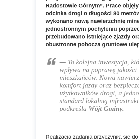
Radostowie Górnym”. Prace objęł
odcinka drogi o długości 80 metrów
wykonano nową nawierzchnię mine
jednostronnym pochyleniu poprze
przebudowano istniejące zjazdy o
obustronne pobocza gruntowe ule
—
To kolejna inwestycja, kt
wpływa na poprawę jakości 
mieszkańców. Nowa nawierz
komfort jazdy oraz bezpiecz
użytkowników drogi, a jedno
standard lokalnej infrastruk
podkreśla
Wójt Gminy.
Realizacja zadania przyczyniła się 