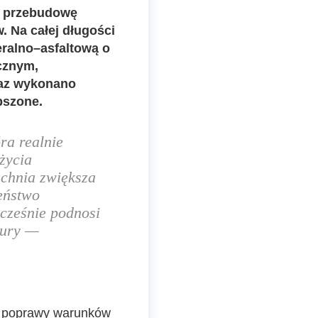
y przebudowę
. Na całej długości
ralno–asfaltową o
cznym,
raz wykonano
pszone.
óra realnie
życia
chnia zwiększa
eństwo
cześnie podnosi
tury
—
do poprawy warunków