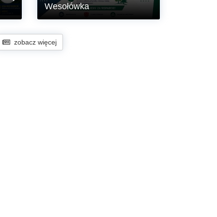
lnego
Wesołówka
tego
o
omina
Gmina Siekierczyn otrzymała od
rgu
Państwowego Gospodarstwa Leśnego
zobacz więcej
Lasy Państwowe – Nadleśnictwa
Pieńsk darowiznę finansową w
w
wysokości 2.000 zł z przeznaczeniem
na „Edukację ekologiczną i
nasadzenie drzew, krzewów i kwiatów
w Sołectwie Wesołówka”.