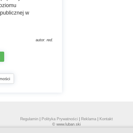
poziomu
 publicznej w
autor:
red.
z
mości
Regulamin
|
Polityka Prywatności
|
Reklama
|
Kontakt
© www.luban.ski
.