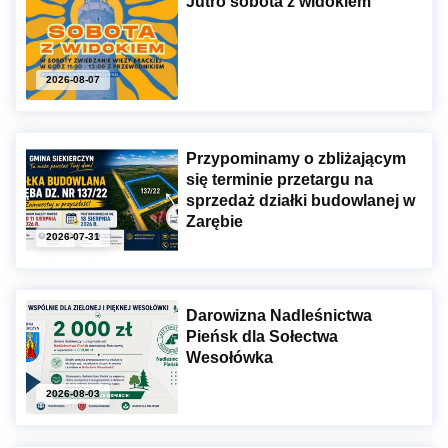
Jutro sobota z widokiem
2026-08-07
Przypominamy o zbliżającym
się terminie przetargu na
sprzedaż działki budowlanej w
Zarębie
2026-07-31
Darowizna Nadleśnictwa
Pieńsk dla Sołectwa
Wesołówka
2026-08-03