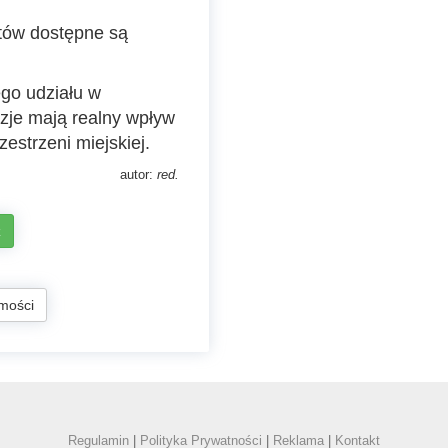
tów dostępne są
go udziału w
zje mają realny wpływ
estrzeni miejskiej.
autor:
red.
z
mości
Regulamin
|
Polityka Prywatności
|
Reklama
|
Kontakt