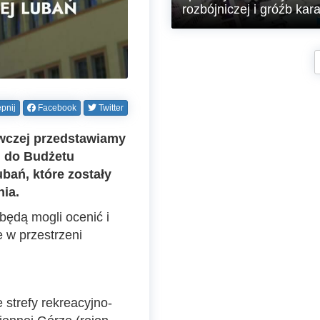
rozbójniczej i gróźb kar
Policjanci Ogniwa Patrolowego z
Komendy Powiatowej Policji w
Lubaniu zatrzymali na gorącym
uczynku 40-letniego mężczyznę-
recydywistę, który kilka minut
wcześniej dokonał kradzieży w
pnij
Facebook
Twitter
jednym ze sklepów, a podczas p
ucieczki dopuścił się rozboju na
wczej przedstawiamy
pracowniku ochrony. Dzięki
błyskawicznej reakcji policjantów
h do Budżetu
sprawca został zatrzymany po
bań, które zostały
krótkim pościgu pieszym. Sąd, n
wniosek policji i prokuratury,
ia.
zastosował wobec niego tymcza
areszt na okres trzech miesięcy.
będą mogli ocenić i
e w przestrzeni
 strefy rekreacyjno-