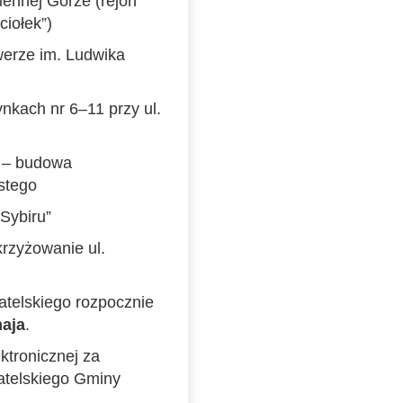
ennej Górze (rejon
ciołek”)
werze im. Ludwika
nkach nr 6–11 przy ul.
w – budowa
stego
Sybiru”
rzyżowanie ul.
telskiego rozpocznie
aja
.
ktronicznej za
atelskiego Gminy