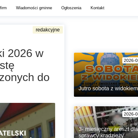
firm
Wiadomości gminne
Ogłoszenia
Kontakt
i 2026 w
2026-0
stę
czonych do
Jutro sobota z widokiem
Zapraszamy w soboty na zwiedz
Wieży Brackiej w Lubaniu!
2026-0
3- miesięczny areszt dla
sprawcy kradzieży