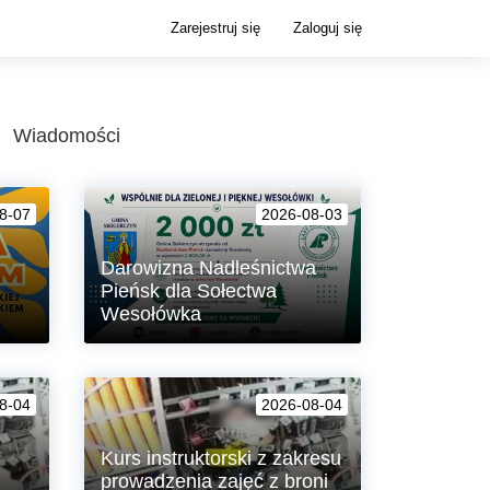
Zarejestruj się
Zaloguj się
Wiadomości
8-07
2026-08-03
Darowizna Nadleśnictwa
Pieńsk dla Sołectwa
Wesołówka
anie
Gmina Siekierczyn otrzymała od
Państwowego Gospodarstwa Leśnego
8-04
2026-08-04
Lasy Państwowe – Nadleśnictwa
Pieńsk darowiznę finansową w
wysokości 2.000 zł z przeznaczeniem
Kurs instruktorski z zakresu
na „Edukację ekologiczną i
prowadzenia zajęć z broni
nasadzenie drzew, krzewów i kwiatów