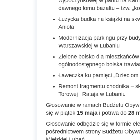
wypoczynkowej w parku na Kami
dawnego łomu bazaltu – tzw. „ko
Łużycka budka na książki na sk
Anioła
Modernizacja parkingu przy budy
Warszawskiej w Lubaniu
Zielone boisko dla mieszkańcó
ogólnodostępnego boiska trawia
Ławeczka ku pamięci „Dzieciom 
Remont fragmentu chodnika – sk
Torowej i Rataja w Lubaniu
Głosowanie w ramach Budżetu Obywa
się w piątek
15 maja
i potrwa do
28 m
Głosowanie odbędzie się w formie ele
pośrednictwem strony Budżetu Obyw
Miejskiej Lubań.