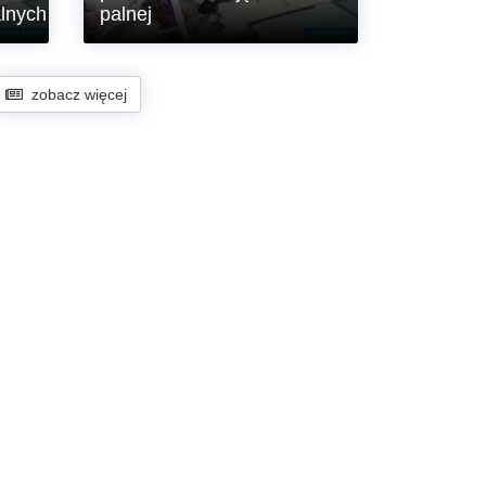
w Sołectwie Wesołówka”.
alnych
palnej
W Ośrodku Szkoleń
Specjalistycznych SG w Lubaniu w
zobacz więcej
dniach 29.06-24.07.2026 r. odbył się
,,Kurs instruktorski z zakresu
prowadzenia zajęć z broni palnej’’.
róby
a
sowy