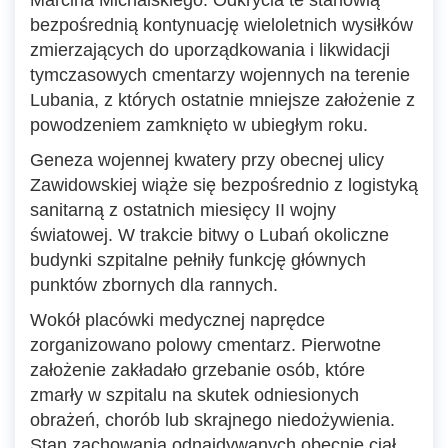
Marcina Michalskiego. Odkrycia te stanowią
bezpośrednią kontynuację wieloletnich wysiłków
zmierzających do uporządkowania i likwidacji
tymczasowych cmentarzy wojennych na terenie
Lubania, z których ostatnie mniejsze założenie z
powodzeniem zamknięto w ubiegłym roku.
Geneza wojennej kwatery przy obecnej ulicy
Zawidowskiej wiąże się bezpośrednio z logistyką
sanitarną z ostatnich miesięcy II wojny
światowej. W trakcie bitwy o Lubań okoliczne
budynki szpitalne pełniły funkcję głównych
punktów zbornych dla rannych.
Wokół placówki medycznej naprędce
zorganizowano polowy cmentarz. Pierwotne
założenie zakładało grzebanie osób, które
zmarły w szpitalu na skutek odniesionych
obrażeń, chorób lub skrajnego niedożywienia.
Stan zachowania odnajdywanych obecnie ciał