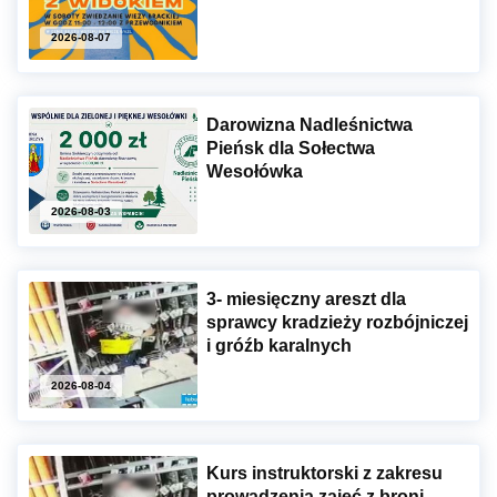
2026-08-07
Darowizna Nadleśnictwa
Pieńsk dla Sołectwa
Wesołówka
2026-08-03
3- miesięczny areszt dla
sprawcy kradzieży rozbójniczej
i gróźb karalnych
2026-08-04
Kurs instruktorski z zakresu
prowadzenia zajęć z broni