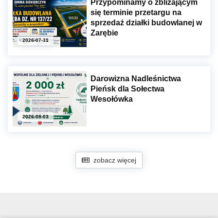
Przypominamy o zbliżającym
się terminie przetargu na
sprzedaż działki budowlanej w
Zarębie
2026-07-31
Darowizna Nadleśnictwa
Pieńsk dla Sołectwa
Wesołówka
2026-08-03
zobacz więcej