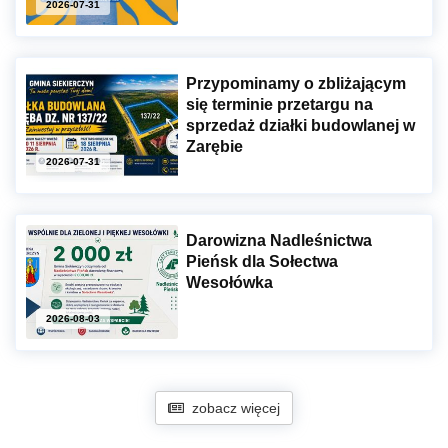
2026-07-31
Przypominamy o zbliżającym
się terminie przetargu na
sprzedaż działki budowlanej w
Zarębie
2026-07-31
Darowizna Nadleśnictwa
Pieńsk dla Sołectwa
Wesołówka
2026-08-03
zobacz więcej