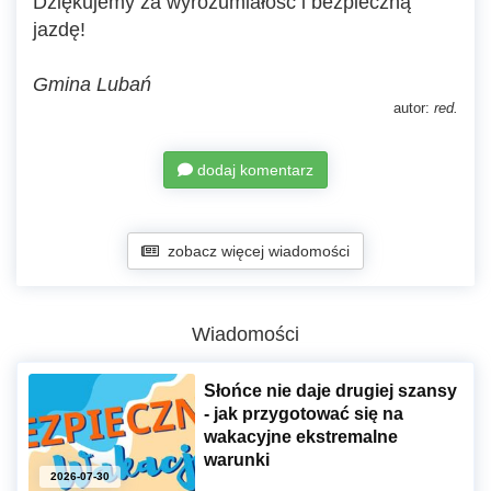
Dziękujemy za wyrozumiałość i bezpieczną
jazdę!
Gmina Lubań
autor:
red.
dodaj komentarz
zobacz więcej wiadomości
Wiadomości
Słońce nie daje drugiej szansy
- jak przygotować się na
wakacyjne ekstremalne
warunki
2026-07-30