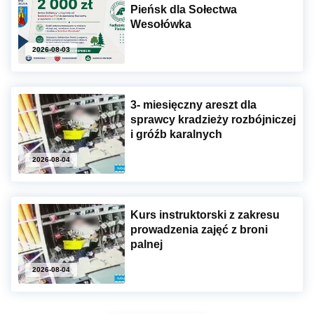
Pieńsk dla Sołectwa
Wesołówka
2026-08-03
3- miesięczny areszt dla
sprawcy kradzieży rozbójniczej
i gróźb karalnych
2026-08-04
Kurs instruktorski z zakresu
prowadzenia zajęć z broni
palnej
2026-08-04