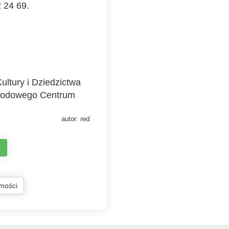
 24 69.
ltury i Dziedzictwa
rodowego Centrum
autor:
red.
z
mości