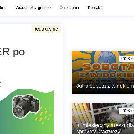
firm
Wiadomości gminne
Ogłoszenia
Kontakt
ER po
2026-0
Jutro sobota z widokiem
Zapraszamy w soboty na zwiedz
Wieży Brackiej w Lubaniu!
2026-0
3- miesięczny areszt dla
sprawcy kradzieży