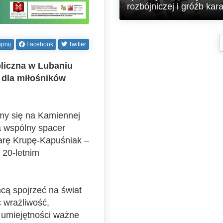
rozbójniczej i gróźb kar
Policjanci Ogniwa Patrolowego z
Komendy Powiatowej Policji w
pnij
Facebook
Twitter
Lubaniu zatrzymali na gorącym
uczynku 40-letniego mężczyznę-
bliczna w Lubaniu
recydywistę, który kilka minut
wcześniej dokonał kradzieży w
 dla miłośników
jednym ze sklepów, a podczas p
ucieczki dopuścił się rozboju na
pracowniku ochrony. Dzięki
błyskawicznej reakcji policjantów
my się na Kamiennej
sprawca został zatrzymany po
krótkim pościgu pieszym. Sąd, n
 wspólny spacer
wniosek policji i prokuratury,
arę Krupę-Kapuśniak –
zastosował wobec niego tymcza
areszt na okres trzech miesięcy.
 20-letnim
hcą spojrzeć na świat
 wrażliwość,
– umiejętności ważne