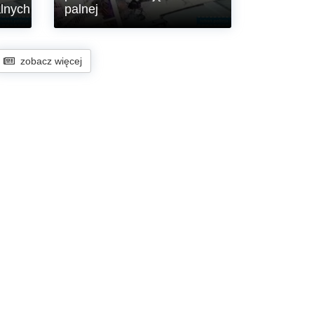
w Sołectwie Wesołówka”.
alnych
palnej
W Ośrodku Szkoleń
Specjalistycznych SG w Lubaniu w
zobacz więcej
dniach 29.06-24.07.2026 r. odbył się
,,Kurs instruktorski z zakresu
prowadzenia zajęć z broni palnej’’.
róby
a
sowy