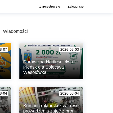
Zarejestruj się
Zaloguj się
Wiadomości
8-07
2026-08-03
Darowizna Nadleśnictwa
Pieńsk dla Sołectwa
Wesołówka
anie
Gmina Siekierczyn otrzymała od
Państwowego Gospodarstwa Leśnego
8-04
2026-08-04
Lasy Państwowe – Nadleśnictwa
Pieńsk darowiznę finansową w
wysokości 2.000 zł z przeznaczeniem
Kurs instruktorski z zakresu
na „Edukację ekologiczną i
prowadzenia zajęć z broni
nasadzenie drzew, krzewów i kwiatów