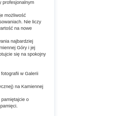
my profesjonalnym
aje możliwość
sowaniach. Nie liczy
twartość na nowe
nia najbardziej
iennej Góry i jej
otujcie się na spokojny
otografii w Galerii
ycznej) na Kamiennej
, pamiętajcie o
 pamięci.