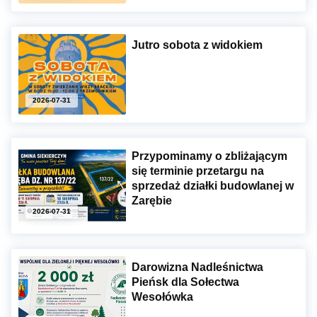
Jutro sobota z widokiem
2026-07-31
Przypominamy o zbliżającym
się terminie przetargu na
sprzedaż działki budowlanej w
Zarębie
2026-07-31
Darowizna Nadleśnictwa
Pieńsk dla Sołectwa
Wesołówka