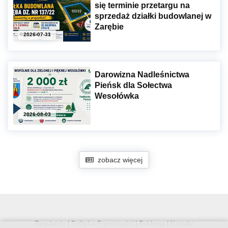
się terminie przetargu na
sprzedaż działki budowlanej w
Zarębie
2026-07-31
Darowizna Nadleśnictwa
Pieńsk dla Sołectwa
Wesołówka
2026-08-03
zobacz więcej
Regulamin
|
Polityka Prywatności
|
Reklama
|
Kontakt