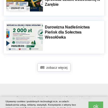
Zarębie
2026-07-31
Darowizna Nadleśnictwa
Pieńsk dla Sołectwa
Wesołówka
2026-08-03
zobacz więcej
Regulamin
|
Polityka Prywatności
|
Reklama
|
Kontakt
Używamy cookies i podobnych technologii m.in. w celach:
© www.luban.ski
świadczenia usług, reklamy, statystyk. Korzystanie z witryny bez
ok
.